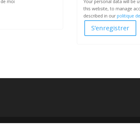
 de moi
Your personal data will be 
this website, to manage acc
described in our
politique de
S’enregistrer