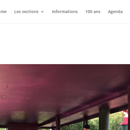
ome
Les sections
Informations
100 ans
Agenda